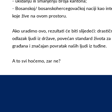
- ukidanju ili smanjenju broja kantona;
- Bosanskoj/ bosanskohercegovačkoj naciji kao int
koje žive na ovom prostoru.
Ako uradimo ovo, rezultati će biti slijedeći: drast
odlazak ljudi iz države, povećan standard života z
građana i značajan povratak naših ljudi iz tuđine.
A to svi hoćemo, zar ne?