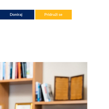
Doniraj
Pridruži se