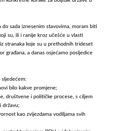
m konkretne korake za boljitak države u
sa do sada iznesenim stavovima, moram biti
i su, ili i ranije kroz učešće u vlasti
li iz stranaka koje su u prethodnih trideset
bor građana, a danas osjećamo posljedice
o sljedećem:
novi bilo kakve promjene;
e, društvene i političke procese, s ciljem
i državu;
ovornost kao zvijezdama vodiljama svih