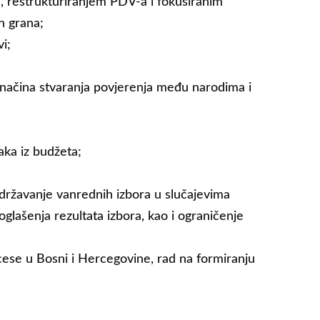
 restrukturiranjem PDV-a i fokusiranim
h grana;
i;
 načina stvaranja povjerenja među narodima i
naka iz budžeta;
održavanje vanrednih izbora u slučajevima
glašenja rezultata izbora, kao i ograničenje
ocese u Bosni i Hercegovine, rad na formiranju