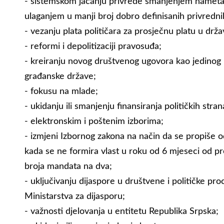
- sistemskom jačanju privrede smanjenjem nameta,
ulaganjem u manji broj dobro definisanih privredni
- vezanju plata političara za prosječnu platu u držav
- reformi i depolitizaciji pravosuđa;
- kreiranju novog društvenog ugovora kao jedinog
građanske države;
- fokusu na mlade;
- ukidanju ili smanjenju finansiranja političkih stra
- elektronskim i poštenim izborima;
- izmjeni Izbornog zakona na način da se propiše 
kada se ne formira vlast u roku od 6 mjeseci od pro
broja mandata na dva;
- uključivanju dijaspore u društvene i političke pr
Ministarstva za dijasporu;
- važnosti djelovanja u entitetu Republika Srpska;