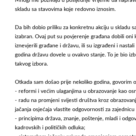
Mnogi me pozivaju u posljednje vrijeme da napravi
skladu sa stavovima koje redovno iznosim.
Da bih dobio priliku za konkretnu akciju u skladu 
izabran. Ovaj put su povjerenje građana dobili oni koj
iznevjerili građane i državu, ili su izgrađeni i nasta
godina državu dovele u ovakvo stanje. To je bio iz
takvog izbora.
Otkada sam došao prije nekoliko godina, govorim 
- reformi i većim ulaganjima u obrazovanje kao os
- radu na promjeni svijesti društva kroz obrazovanj
jačanja osjećaja vlastite odgovornosti za zajednicu 
- principima država, znanje, poštenje, mladi i odg
kadrovskih i političkih odluka;