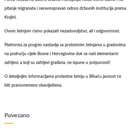
pitanje migranata i neravnopravan odnos državnih institucija prema
Krajini.
Ovom šetnjom ćemo pokazati nezadovoljstvo, ali i odgovornost.
Platforma za progres nastavlja sa protestnim šetnjama u gradovima
na području cijele Bosne i Hercegovine dok se naši elementarni
zahtjevi, a koji su zahtjevi građana, ne ispune u potpunosti!
O detaljnijim informacijama protestne šetnju u Bihaću javnost će
biti pravovremeno obaviještena.
Povezano