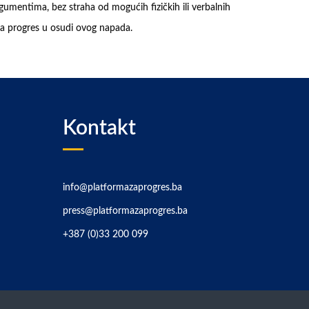
gumentima, bez straha od mogućih fizičkih ili verbalnih
 za progres u osudi ovog napada.
Kontakt
info@platformazaprogres.ba
press@platformazaprogres.ba
+387 (0)33 200 099