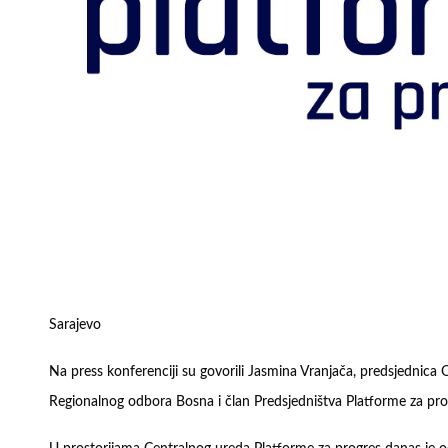
Sarajevo
Na press konferenciji su govorili Jasmina Vranjača, predsjednica
Regionalnog odbora Bosna i član Predsjedništva Platforme za prog