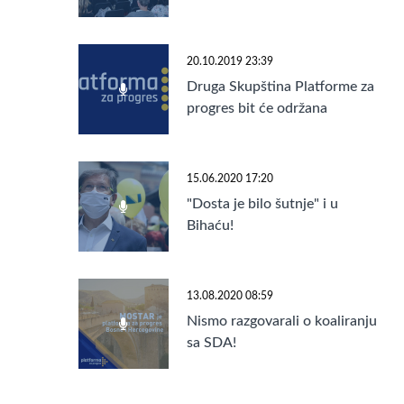
20.10.2019 23:39
Druga Skupština Platforme za
progres bit će održana
24.11.2019. godine u Banja
Luci!
15.06.2020 17:20
"Dosta je bilo šutnje" i u
Bihaću!
13.08.2020 08:59
Nismo razgovarali o koaliranju
sa SDA!