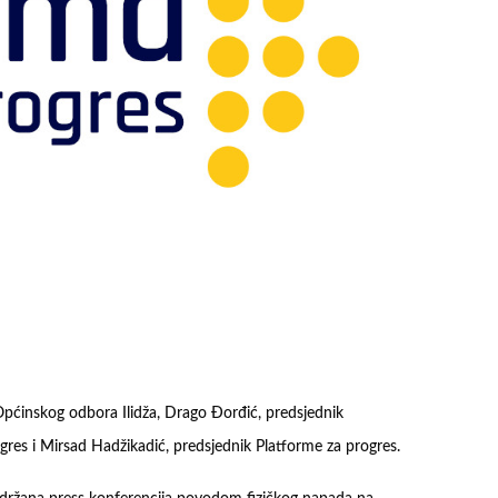
 Općinskog odbora Ilidža, Drago Đorđić, predsjednik
res i Mirsad Hadžikadić, predsjednik Platforme za progres.