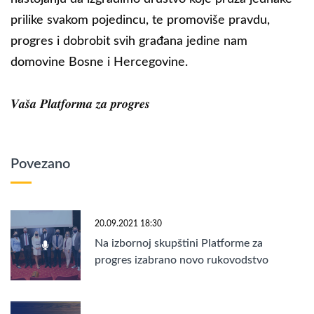
prilike svakom pojedincu, te promoviše pravdu,
progres i dobrobit svih građana jedine nam
domovine Bosne i Hercegovine.
𝑽𝒂𝒔̌𝒂 𝑷𝒍𝒂𝒕𝒇𝒐𝒓𝒎𝒂 𝒛𝒂 𝒑𝒓𝒐𝒈𝒓𝒆𝒔
Povezano
20.09.2021 18:30
Na izbornoj skupštini Platforme za
progres izabrano novo rukovodstvo
regije Bosna