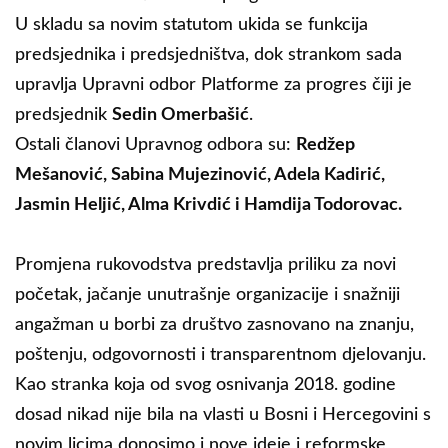
U skladu sa novim statutom ukida se funkcija
predsjednika i predsjedništva, dok strankom sada
upravlja Upravni odbor Platforme za progres čiji je
predsjednik
Sedin Omerbašić
.
Ostali članovi Upravnog odbora su:
Redžep
Mešanović, Sabina Mujezinović, Adela Kadirić,
Jasmin Heljić, Alma Krivdić i Hamdija Todorovac.
Promjena rukovodstva predstavlja priliku za novi
početak, jačanje unutrašnje organizacije i snažniji
angažman u borbi za društvo zasnovano na znanju,
poštenju, odgovornosti i transparentnom djelovanju.
Kao stranka koja od svog osnivanja 2018. godine
dosad nikad nije bila na vlasti u Bosni i Hercegovini s
novim licima donosimo i nove ideje i reformske