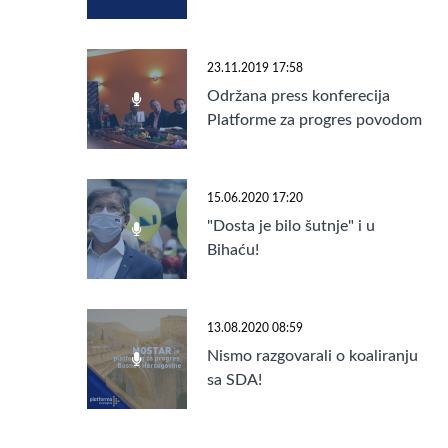
24.11.2019. godine u Banja
Luci!
23.11.2019 17:58
Održana press konferecija
Platforme za progres povodom
2. Skupštine u Banjaluci
15.06.2020 17:20
"Dosta je bilo šutnje" i u
Bihaću!
13.08.2020 08:59
Nismo razgovarali o koaliranju
sa SDA!