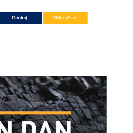
Doniraj
Pridruži se