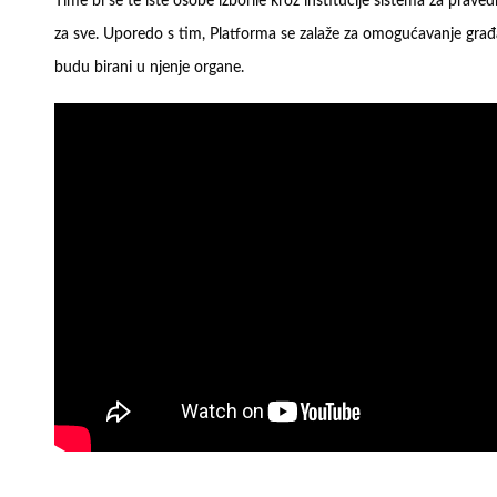
Time bi se te iste osobe izborile kroz institucije sistema za prav
za sve. Uporedo s tim, Platforma se zalaže za omogućavanje građan
budu birani u njenje organe.