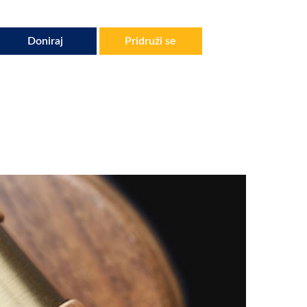
Doniraj
Pridruži se