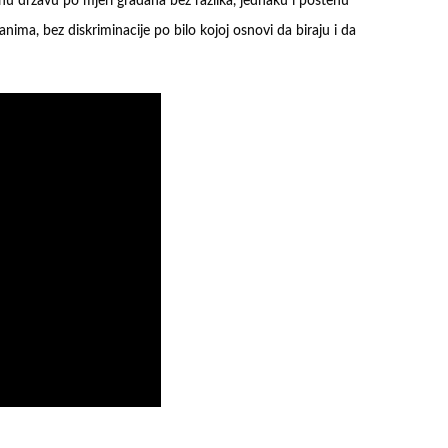
ednu državu po mjeri građana bez razlika, jednaku i poštenu
ima, bez diskriminacije po bilo kojoj osnovi da biraju i da